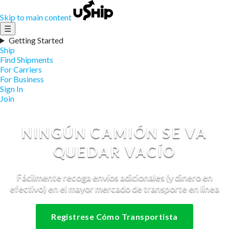
Skip to main content
☰
Getting Started
Ship
Find Shipments
For Carriers
For Business
Sign In
Join
NINGÚN CAMIÓN SE VA
QUEDAR VACÍO
Fácilmente recoga envíos adicionales (y dinero en
efectivo) en el mayor mercado de transporte en línea
Registrese Cómo Transportista