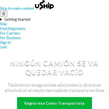
Skip to main content
☰
Getting Started
Ship
Find Shipments
For Carriers
For Business
Sign In
Join
NINGÚN CAMIÓN SE VA
QUEDAR VACÍO
Fácilmente recoga envíos adicionales (y dinero en
efectivo) en el mayor mercado de transporte en línea
Registrese Cómo Transportista