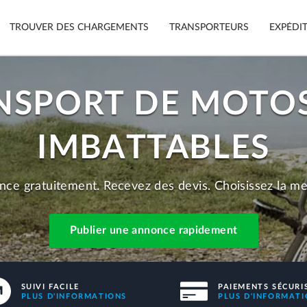
TROUVER DES CHARGEMENTS
TRANSPORTEURS
EXPÉDI
NSPORT DE MOTOS
Suivi
Voitures
Appli mobile
IMBATTABLES
Motos
Sécurité
Meubles
Garantie
nce gratuitement. Recevez des devis. Choisissez la mei
Paiements sécurisés
Publier 
e.
Publier une annonce rapidement
SUIVI FACILE
PAIEMENTS SÉCURI
PLUS D'INFORMATIONS
PLUS D'INFORMAT