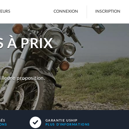
TEURS
CONNEXION
INSCRIPTION
 À PRIX
Fret
Bateaux
Voir tout
lleure proposition.
une annonce
SÉS
GARANTIE USHIP
IONS
PLUS D'INFORMATIONS