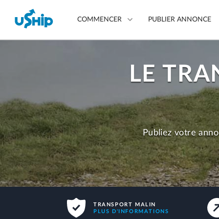
COMMENCER
PUBLIER ANNONCE
LE TRA
Publiez votre annonce
Comparez les devis
Choisissez votre
transporteur
Publiez votre anno
Des questions ? On vous aid
En savoir plus
TRANSPORT MALIN
PLUS D'INFORMATIONS