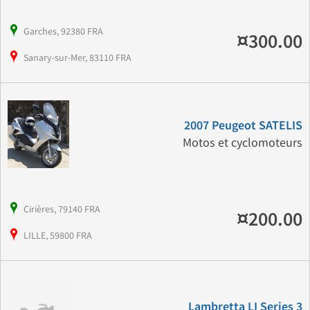
Garches, 92380 FRA
¤300.00
Sanary-sur-Mer, 83110 FRA
2007 Peugeot SATELIS
Motos et cyclomoteurs
Cirières, 79140 FRA
¤200.00
LILLE, 59800 FRA
Lambretta LI Series 3