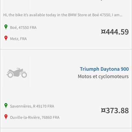
Hi, the bike it’s available today in the BMW Store at Boé 47550, I am...
Boé, 47550 FRA
¤444.59
Metz, FRA
Triumph Daytona 900
Motos et cyclomoteurs
Savennières, R 49170 FRA
¤373.88
Ouville-la-Rivière, 76860 FRA