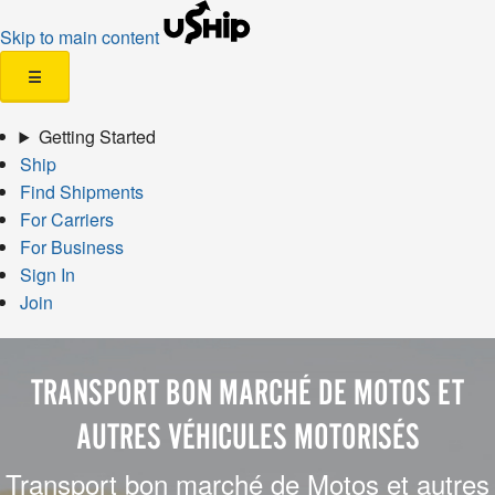
Skip to main content
☰
Getting Started
Ship
Find Shipments
For Carriers
For Business
Sign In
Join
TRANSPORT BON MARCHÉ DE MOTOS ET
AUTRES VÉHICULES MOTORISÉS
Transport bon marché de Motos et autres