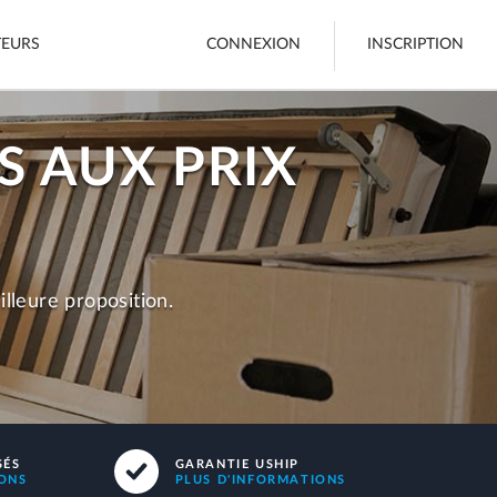
TEURS
CONNEXION
INSCRIPTION
 AUX PRIX
Fret
Bateaux
Voir tout
lleure proposition.
une annonce
SÉS
GARANTIE USHIP
IONS
PLUS D'INFORMATIONS