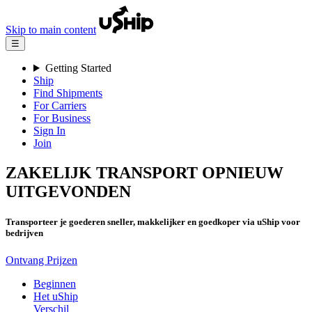
Skip to main content
☰
Getting Started
Ship
Find Shipments
For Carriers
For Business
Sign In
Join
ZAKELIJK TRANSPORT OPNIEUW
UITGEVONDEN
Transporteer je goederen sneller, makkelijker en goedkoper via uShip voor
bedrijven
Ontvang Prijzen
Beginnen
Het uShip
Verschil