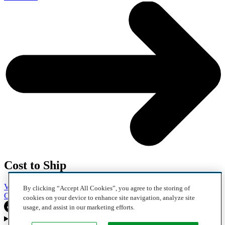
Cost to Ship
Vehicles
Motorcycles
Furniture
Freight
Boats
Heavy Equipment
By clicking “Accept All Cookies”, you agree to the storing of
Company
Careers
Press
Blog
cookies on your device to enhance site navigation, analyze site
usage, and assist in our marketing efforts.
Choose your region