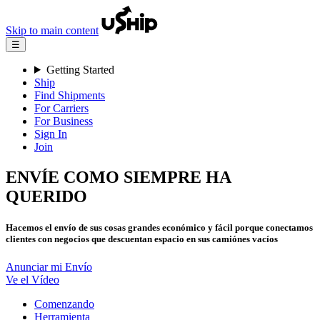
Skip to main content
☰
Getting Started
Ship
Find Shipments
For Carriers
For Business
Sign In
Join
ENVÍE COMO SIEMPRE HA
QUERIDO
Hacemos el envío de sus cosas grandes económico y fácil porque conectamos
clientes con negocios que descuentan espacio en sus camiónes vacíos
Anunciar mi Envío
Ve el Vídeo
Comenzando
Herramienta