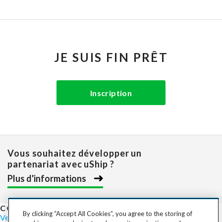
JE SUIS FIN PRÊT
Inscription
Vous souhaitez développer un
partenariat avec uShip ?
Plus d'informations
COST TO SHIP
By clicking “Accept All Cookies”, you agree to the storing of
Vehicles
Motorcycles
Furniture
Freight
Boats
Heavy Equipment