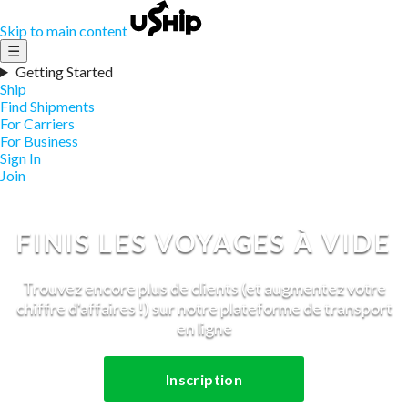
Skip to main content
☰
Getting Started
Ship
Find Shipments
For Carriers
For Business
Sign In
Join
FINIS LES VOYAGES À VIDE
Trouvez encore plus de clients (et augmentez votre
chiffre d'affaires !) sur notre plateforme de transport
en ligne
Inscription