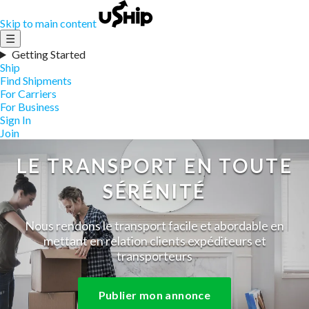
Skip to main content
☰
Getting Started
Ship
Find Shipments
For Carriers
For Business
Sign In
Join
LE TRANSPORT EN TOUTE
SÉRÉNITÉ
Nous rendons le transport facile et abordable en
mettant en relation clients expéditeurs et
transporteurs
Publier mon annonce