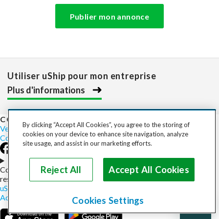
Publier mon annonce
Utiliser uShip pour mon entreprise
Plus d'informations
COST TO SHIP
By clicking “Accept All Cookies”, you agree to the storing of
Vehicles
Motorcycles
Furniture
Freight
Boats
Heavy Equipment
cookies on your device to enhance site navigation, analyze
Company
Careers
Press
Blog
site usage, and assist in our marketing efforts.
Choose your region
Reject All
Accept All Cookies
Copyright © 2026, uShip Inc. and its licensors. All rights
reserved.
uShip User Agreement
Privacy Policy
Site Map
Cookie Policy
Accessibility
Help
Cookies Settings