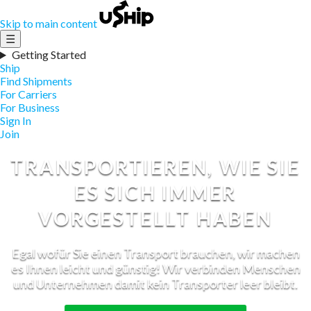
Skip to main content
☰
Getting Started
Ship
Find Shipments
For Carriers
For Business
Sign In
Join
TRANSPORTIEREN, WIE SIE
ES SICH IMMER
VORGESTELLT HABEN
Egal wofür Sie einen Transport brauchen, wir machen
es Ihnen leicht und günstig! Wir verbinden Menschen
und Unternehmen damit kein Transporter leer bleibt.