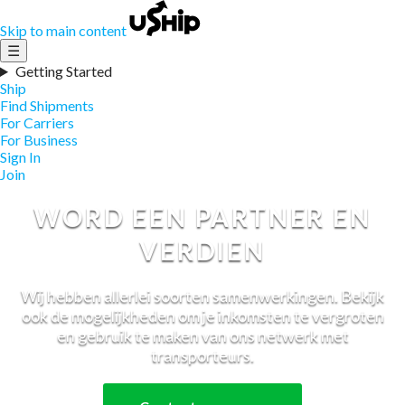
Skip to main content
☰
Getting Started
Ship
Find Shipments
For Carriers
For Business
Sign In
Join
WORD EEN PARTNER EN
VERDIEN
Wij hebben allerlei soorten samenwerkingen. Bekijk
ook de mogelijkheden om je inkomsten te vergroten
en gebruik te maken van ons netwerk met
transporteurs.