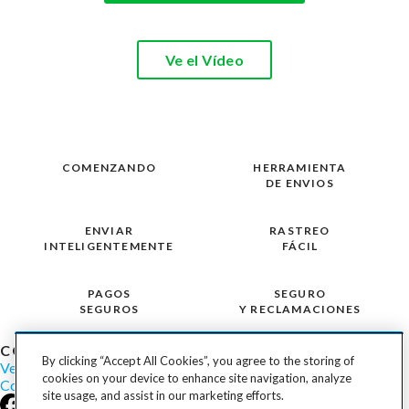
Ve el Vídeo
COMENZANDO
HERRAMIENTA
DE ENVIOS
ENVIAR
RASTREO
INTELIGENTEMENTE
FÁCIL
PAGOS
SEGURO
SEGUROS
Y RECLAMACIONES
COST TO SHIP
By clicking “Accept All Cookies”, you agree to the storing of
Vehicles
Motorcycles
Furniture
Freight
Boats
Heavy Equipment
cookies on your device to enhance site navigation, analyze
Company
Careers
Press
Blog
site usage, and assist in our marketing efforts.