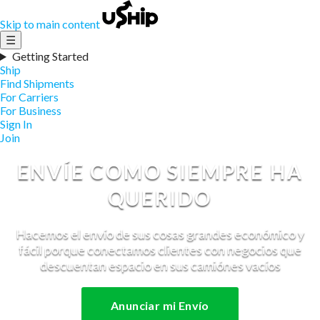
Skip to main content
☰
Getting Started
Ship
Find Shipments
For Carriers
For Business
Sign In
Join
ENVÍE COMO SIEMPRE HA
QUERIDO
Hacemos el envío de sus cosas grandes económico y
fácil porque conectamos clientes con negocios que
descuentan espacio en sus camiónes vacíos
Anunciar mi Envío