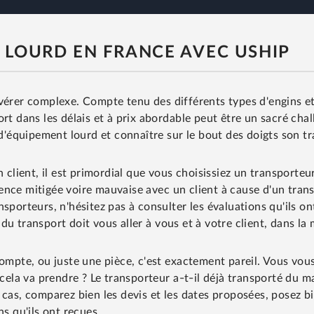
 LOURD EN FRANCE AVEC USHIP
avérer complexe. Compte tenu des différents types d'engins e
rt dans les délais et à prix abordable peut être un sacré chal
 d'équipement lourd et connaître sur le bout des doigts son tra
 client, il est primordial que vous choisissiez un transporteu
nce mitigée voire mauvaise avec un client à cause d'un trans
sporteurs, n'hésitez pas à consulter les évaluations qu'ils ont
u transport doit vous aller à vous et à votre client, dans la 
compte, ou juste une pièce, c'est exactement pareil. Vous vou
a va prendre ? Le transporteur a-t-il déjà transporté du mat
 cas, comparez bien les devis et les dates proposées, posez b
ns qu'ils ont reçues.