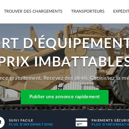
TROUVER DES CHARGEMENTS
TRANSPORTEURS
EXPÉDI
RT D'ÉQUIPEMEN
Suivi
Voitures
Appli mobile
PRIX IMBATTABLE
Motos
Sécurité
Meubles
Garantie
nce gratuitement. Recevez des devis. Choisissez la mei
Paiements sécurisés
Publier 
e.
Publier une annonce rapidement
SUIVI FACILE
PAIEMENTS SÉCURI
PLUS D'INFORMATIONS
PLUS D'INFORMAT