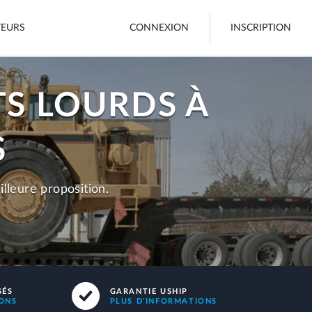
TEURS
CONNEXION
INSCRIPTION
TS LOURDS À
Fret
S
Bateaux
Voir tout
lleure proposition.
une annonce
SÉS
GARANTIE USHIP
IONS
PLUS D'INFORMATIONS