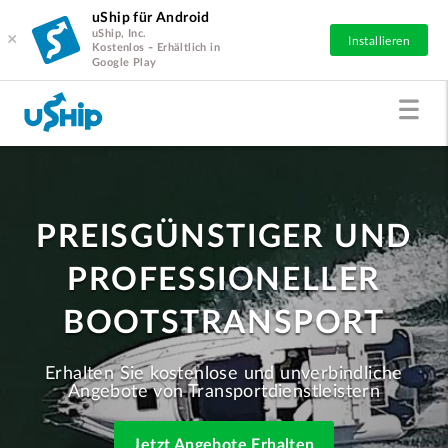
uShip für Android
uShip, Inc.
×
Installieren
Kostenlos - Erhältlich in
Google Play
PREISGÜNSTIGER UND
PROFESSIONELLER
BOOTSTRANSPORT
Erhalten Sie kostenlose und unverbindliche
Angebote von Transportdienstleistern
Jetzt Angebote Erhalten