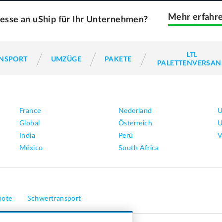
Mehr erfahr
resse an uShip für Ihr Unternehmen?
LTL
ANSPORT
UMZÜGE
PAKETE
PALETTENVERSA
France
Nederland
U
Global
Österreich
U
India
Perú
V
México
South Africa
oote
Schwertransport