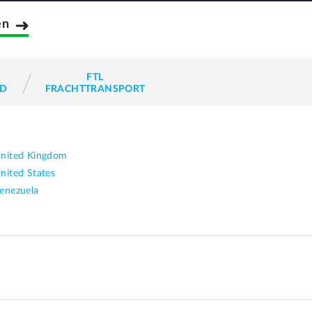
en
FTL
ND
FRACHTTRANSPORT
nited Kingdom
nited States
enezuela