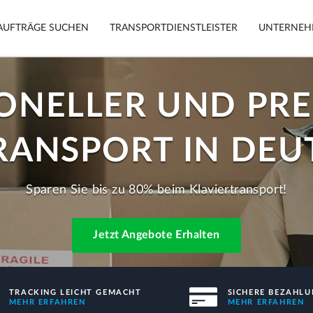
AUFTRÄGE SUCHEN
TRANSPORTDIENSTLEISTER
UNTERNE
ONELLER UND PR
n
Tracking
Autos
Mobile App
Motorräde
RANSPORT IN DE
Sicherheit
Möbel
Garantie
Sparen Sie bis zu 80% beim Klaviertransport!
Auftrag e
Sichere Zahlungen
Jetzt Angebote Erhalten
TRACKING LEICHT GEMACHT
SICHERE BEZAHL
MEHR ERFAHREN
MEHR ERFAHREN