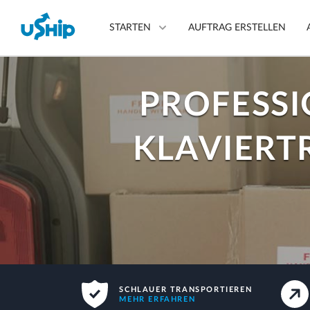
STARTEN
AUFTRAG ERSTELLEN
PROFESSI
Transportauftrag erstelle
Transportoptionen
KLAVIERT
vergleichen
Transportdienstleister
auswählen
Fragen? Wir können helfen.
Mehr erfahren
SCHLAUER TRANSPORTIEREN
MEHR ERFAHREN