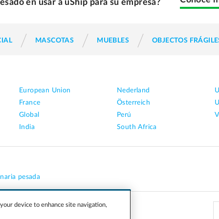
Conoce 
resado en usar a uShip para su empresa?
IAL
MASCOTAS
MUEBLES
OBJECTOS FRÁGILE
European Union
Nederland
U
France
Österreich
U
Global
Perú
V
India
South Africa
naria pesada
 your device to enhance site navigation,