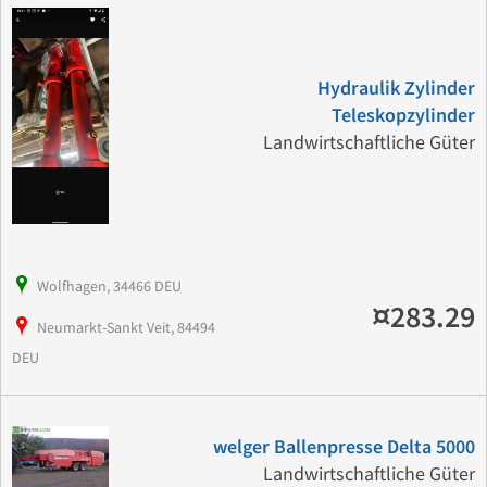
Hydraulik Zylinder
Teleskopzylinder
Landwirtschaftliche Güter
Wolfhagen, 34466 DEU
¤283.29
Neumarkt-Sankt Veit, 84494
DEU
welger Ballenpresse Delta 5000
Landwirtschaftliche Güter