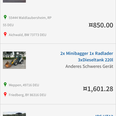
55444 Waldlaubersheim, RP
¤850.00
55 DEU
Aichwald, BW 73773 DEU
2x Minibagger 1x Radlader
3xDieseltank 220l
Anderes Schweres Gerät
Meppen, 49716 DEU
¤1,601.28
Friedberg, BY 86316 DEU