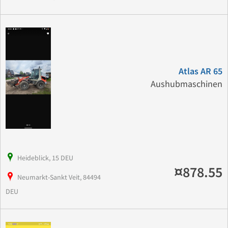
Atlas AR 65
Aushubmaschinen
Heideblick, 15 DEU
¤878.55
Neumarkt-Sankt Veit, 84494
DEU