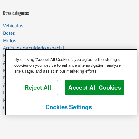
Otras categorías
Vehículos
Botes
Motos
Artículos de cuidado especial
Mudanzas
By clicking “Accept All Cookies”, you agree to the storing of
Artículos del hogar
cookies on your device to enhance site navigation, analyze
Mascotas
site usage, and assist in our marketing efforts.
Basura y chatarra
Alimentos y agricultura
Reject All
Accept All Cookies
Industria y negocios
Maquinaria pesada
Cookies Settings
Caballos y ganado