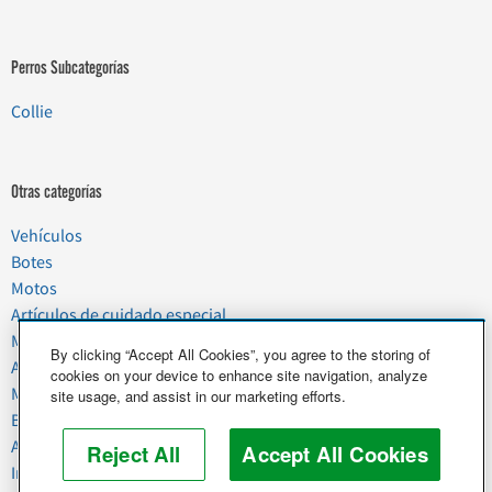
Perros Subcategorías
Collie
Otras categorías
Vehículos
Botes
Motos
Artículos de cuidado especial
Mudanzas
By clicking “Accept All Cookies”, you agree to the storing of
Artículos del hogar
cookies on your device to enhance site navigation, analyze
Mascotas
site usage, and assist in our marketing efforts.
Basura y chatarra
Alimentos y agricultura
Reject All
Accept All Cookies
Industria y negocios