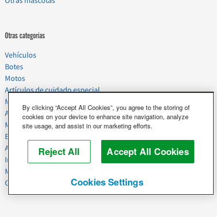
Otras mascotas
Otras categorías
Vehículos
Botes
Motos
Artículos de cuidado especial
Mudanzas
By clicking “Accept All Cookies”, you agree to the storing of
Artículos del hogar
cookies on your device to enhance site navigation, analyze
Mascotas
site usage, and assist in our marketing efforts.
Basura y chatarra
Alimentos y agricultura
Reject All
Accept All Cookies
Industria y negocios
Maquinaria pesada
Cookies Settings
Caballos y ganado