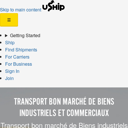
Skip to main content
☰
Getting Started
Ship
Find Shipments
For Carriers
For Business
Sign In
Join
TRANSPORT BON MARCHÉ DE BIENS
INDUSTRIELS ET COMMERCIAUX
Transport bon marché de Biens industriels