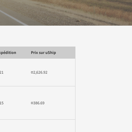
xpédition
Prix sur uShip
21
¤2,626.92
15
¤386.69