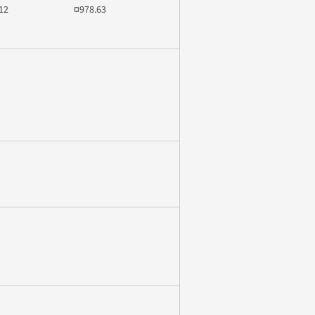
12
¤978.63