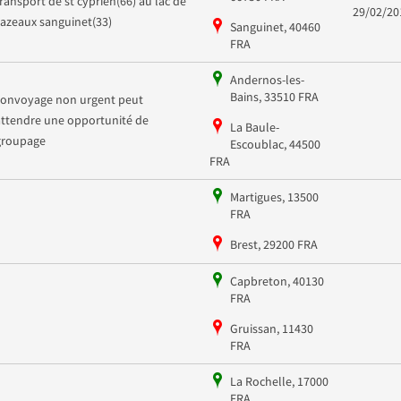
transport de st cyprien(66) au lac de
29/02/20
cazeaux sanguinet(33)
Sanguinet, 40460
FRA
Andernos-les-
Bains, 33510 FRA
convoyage non urgent peut
attendre une opportunité de
La Baule-
groupage
Escoublac, 44500
FRA
Martigues, 13500
FRA
Brest, 29200 FRA
Capbreton, 40130
FRA
Gruissan, 11430
FRA
La Rochelle, 17000
FRA