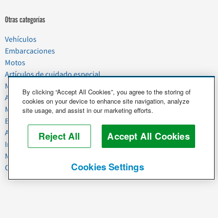
Otras categorías
Vehículos
Embarcaciones
Motos
Artículos de cuidado especial
Mudanzas
By clicking “Accept All Cookies”, you agree to the storing of
Artículos del hogar
cookies on your device to enhance site navigation, analyze
Mascotas
site usage, and assist in our marketing efforts.
Basura y chatarra
Alimentos y agricultura
Reject All
Accept All Cookies
Industria y negocios
Maquinaria pesada
Cookies Settings
Caballos y ganado