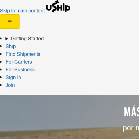
Skip to main content
☰
Getting Started
Ship
Find Shipments
For Carriers
For Business
Sign In
Join
MÁS
por 