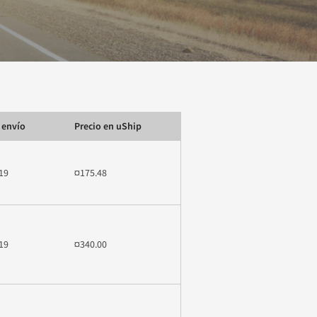
 envío
Precio en uShip
19
¤175.48
19
¤340.00