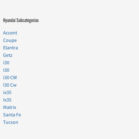
Hyundai Subcategorías
Accent
Coupe
Elantra
Getz
i30
I30
i30 CW
I30 Cw
ix35
Ix35
Matrix
Santa Fe
Tucson