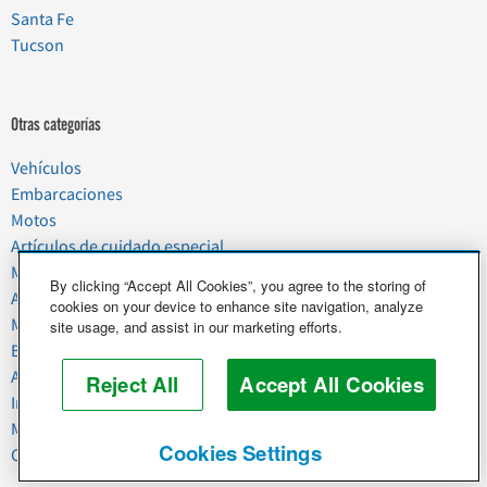
Santa Fe
Tucson
Otras categorías
Vehículos
Embarcaciones
Motos
Artículos de cuidado especial
Mudanzas
By clicking “Accept All Cookies”, you agree to the storing of
Artículos del hogar
cookies on your device to enhance site navigation, analyze
Mascotas
site usage, and assist in our marketing efforts.
Basura y chatarra
Alimentos y agricultura
Reject All
Accept All Cookies
Industria y negocios
Maquinaria pesada
Cookies Settings
Caballos y ganado