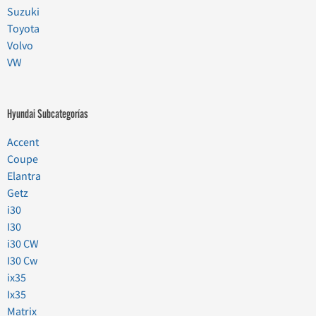
Suzuki
Toyota
Volvo
VW
Hyundai Subcategorías
Accent
Coupe
Elantra
Getz
i30
I30
i30 CW
I30 Cw
ix35
Ix35
Matrix