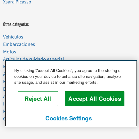
Xsara Picasso
Otras categorías
Vehículos
Embarcaciones
Motos
Artículos de cuidado especial
Mudanzas
By clicking “Accept All Cookies”, you agree to the storing of
Artículos del hogar
cookies on your device to enhance site navigation, analyze
Mascotas
site usage, and assist in our marketing efforts.
Basura y chatarra
Alimentos y agricultura
Reject All
Accept All Cookies
Industria y negocios
Maquinaria pesada
Cookies Settings
Caballos y ganado