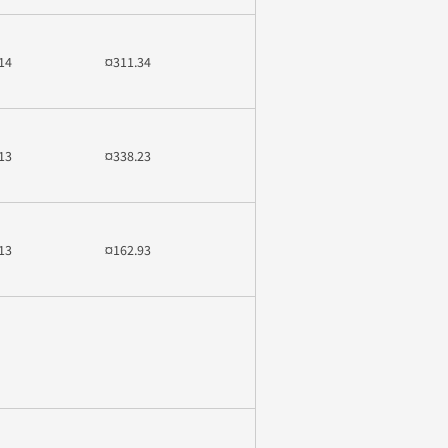
14
¤311.34
13
¤338.23
13
¤162.93