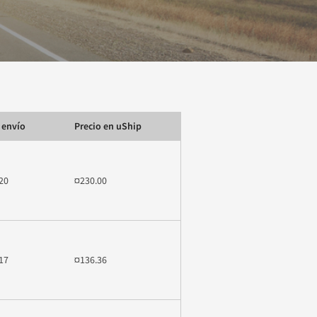
 envío
Precio en uShip
20
¤230.00
17
¤136.36