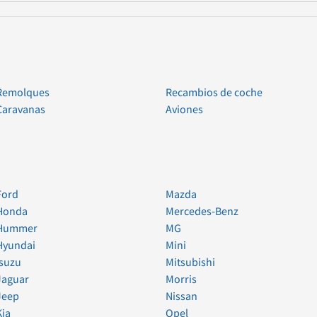
Remolques
Recambios de coche
Caravanas
Aviones
Ford
Mazda
Honda
Mercedes-Benz
Hummer
MG
Hyundai
Mini
Isuzu
Mitsubishi
Jaguar
Morris
Jeep
Nissan
Kia
Opel