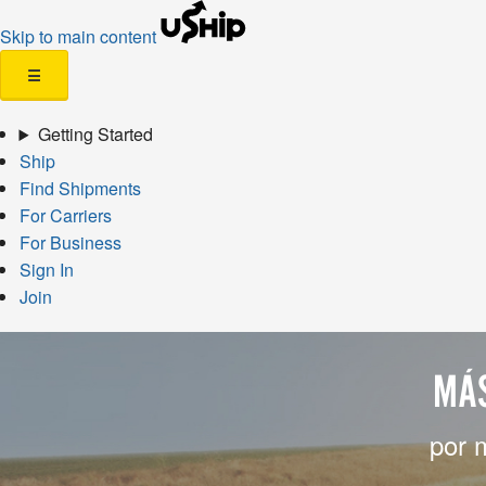
Skip to main content
☰
Getting Started
Ship
Find Shipments
For Carriers
For Business
Sign In
Join
MÁS
por 