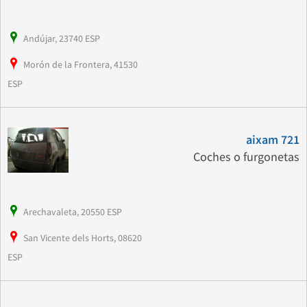
Andújar, 23740 ESP
Morón de la Frontera, 41530
ESP
aixam 721
Coches o furgonetas
Arechavaleta, 20550 ESP
San Vicente dels Horts, 08620
ESP