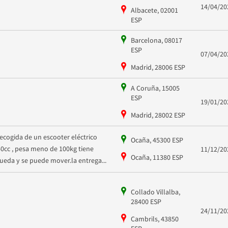
14/04/20
Albacete, 02001
ESP
Barcelona, 08017
ESP
07/04/20
Madrid, 28006 ESP
A Coruña, 15005
ESP
19/01/20
Madrid, 28002 ESP
recogida de un escooter eléctrico
Ocaña, 45300 ESP
50cc , pesa meno de 100kg tiene
11/12/20
Ocaña, 11380 ESP
rueda y se puede mover.la entrega...
Collado Villalba,
28400 ESP
24/11/20
Cambrils, 43850