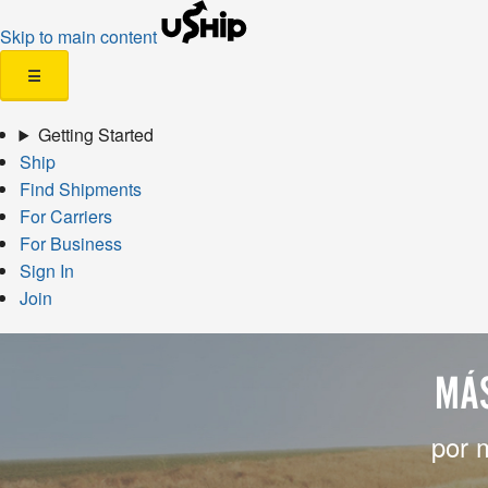
Skip to main content
☰
Getting Started
Ship
Find Shipments
For Carriers
For Business
Sign In
Join
MÁS
por 