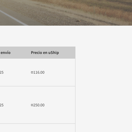
 envío
Precio en uShip
25
¤116.00
25
¤250.00