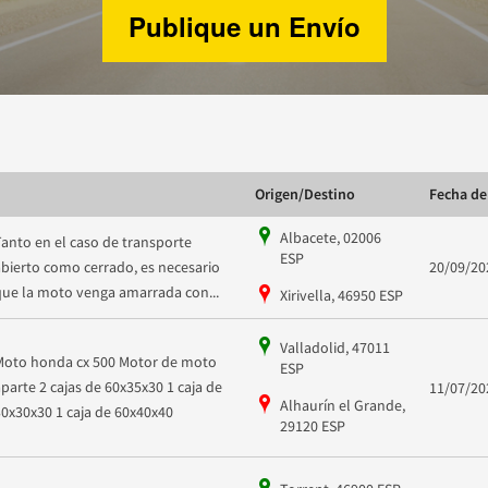
Publique un Envío
Origen/Destino
Fecha de
Albacete, 02006
Tanto en el caso de transporte
ESP
abierto como cerrado, es necesario
20/09/20
que la moto venga amarrada con...
Xirivella, 46950 ESP
Valladolid, 47011
Moto honda cx 500 Motor de moto
ESP
aparte 2 cajas de 60x35x30 1 caja de
11/07/20
Alhaurín el Grande,
30x30x30 1 caja de 60x40x40
29120 ESP