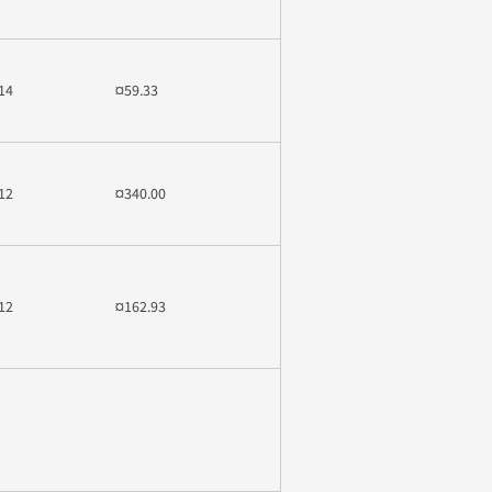
14
¤59.33
12
¤340.00
12
¤162.93