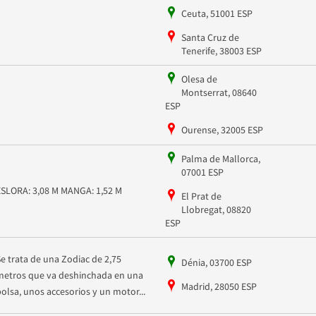
Ceuta, 51001 ESP
Santa Cruz de
Tenerife, 38003 ESP
Olesa de
Montserrat, 08640
ESP
Ourense, 32005 ESP
Palma de Mallorca,
07001 ESP
ESLORA: 3,08 M MANGA: 1,52 M
El Prat de
Llobregat, 08820
ESP
Se trata de una Zodiac de 2,75
Dénia, 03700 ESP
metros que va deshinchada en una
Madrid, 28050 ESP
bolsa, unos accesorios y un motor...