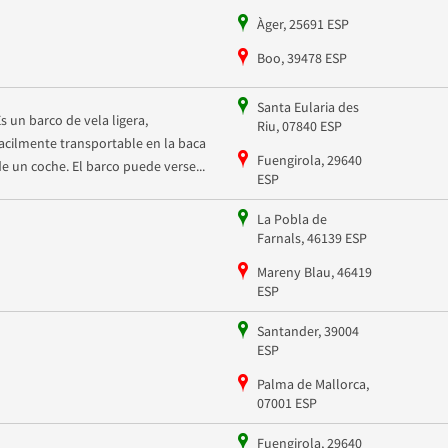
Àger, 25691 ESP
Boo, 39478 ESP
Santa Eularia des
Es un barco de vela ligera,
Riu, 07840 ESP
facilmente transportable en la baca
Fuengirola, 29640
de un coche. El barco puede verse...
ESP
La Pobla de
Farnals, 46139 ESP
Mareny Blau, 46419
ESP
Santander, 39004
ESP
Palma de Mallorca,
07001 ESP
Fuengirola, 29640