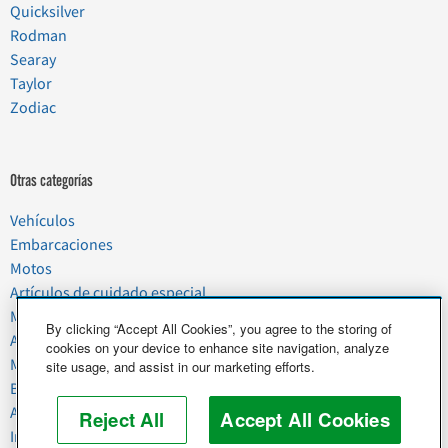
Quicksilver
Rodman
Searay
Taylor
Zodiac
Otras categorías
Vehículos
Embarcaciones
Motos
Artículos de cuidado especial
Mudanzas
By clicking “Accept All Cookies”, you agree to the storing of
Artículos del hogar
cookies on your device to enhance site navigation, analyze
Mascotas
site usage, and assist in our marketing efforts.
Basura y chatarra
Alimentos y agricultura
Reject All
Accept All Cookies
Industria y negocios