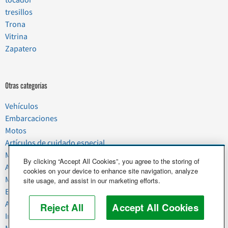
tocador
tresillos
Trona
Vitrina
Zapatero
Otras categorías
Vehículos
Embarcaciones
Motos
Artículos de cuidado especial
Mudanzas
By clicking “Accept All Cookies”, you agree to the storing of
Artículos del hogar
cookies on your device to enhance site navigation, analyze
Mascotas
site usage, and assist in our marketing efforts.
Basura y chatarra
Alimentos y agricultura
Reject All
Accept All Cookies
Industria y negocios