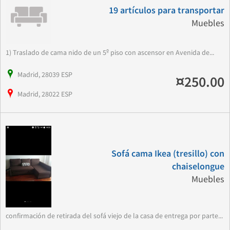
19 artículos para transportar
Muebles
1) Traslado de cama nido de un 5º piso con ascensor en Avenida de...
Madrid, 28039 ESP
¤250.00
Madrid, 28022 ESP
Sofá cama Ikea (tresillo) con
chaiselongue
Muebles
confirmación de retirada del sofá viejo de la casa de entrega por parte...