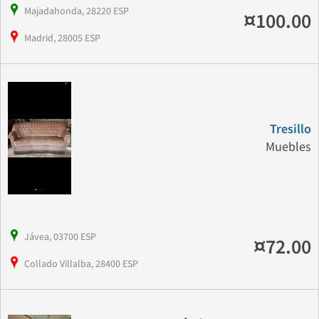
Majadahonda, 28220 ESP
¤100.00
Madrid, 28005 ESP
Tresillo
Muebles
Jávea, 03700 ESP
¤72.00
Collado Villalba, 28400 ESP