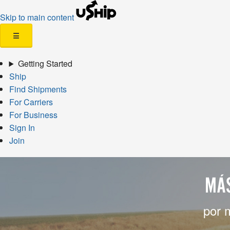
Skip to main content
☰
Getting Started
Ship
Find Shipments
For Carriers
For Business
Sign In
Join
MÁS
por 