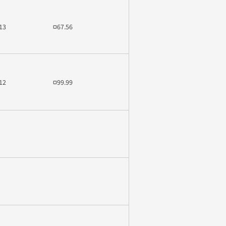
13
¤67.56
12
¤99.99