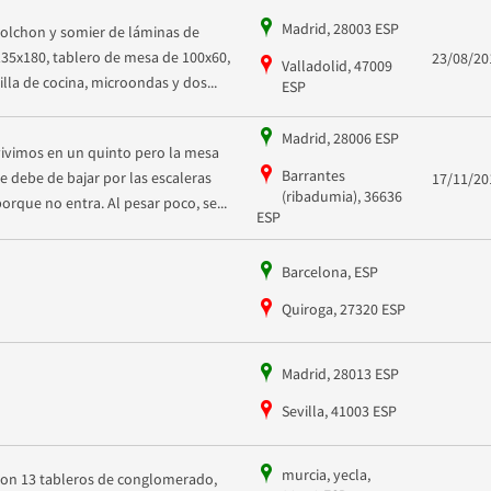
Madrid, 28003 ESP
colchon y somier de láminas de
135x180, tablero de mesa de 100x60,
23/08/20
Valladolid, 47009
silla de cocina, microondas y dos...
ESP
Madrid, 28006 ESP
vivimos en un quinto pero la mesa
Barrantes
se debe de bajar por las escaleras
17/11/20
(ribadumia), 36636
porque no entra. Al pesar poco, se...
ESP
Barcelona, ESP
Quiroga, 27320 ESP
Madrid, 28013 ESP
Sevilla, 41003 ESP
murcia, yecla,
son 13 tableros de conglomerado,