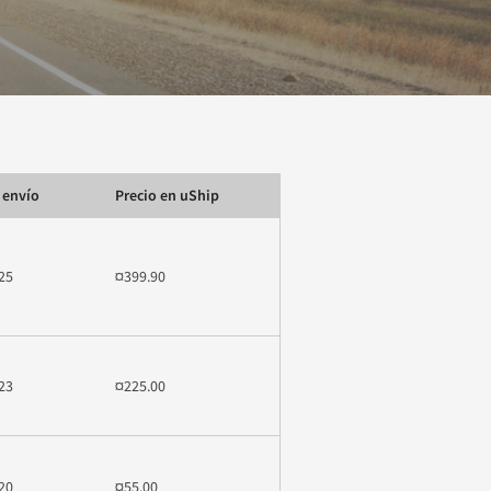
 envío
Precio en uShip
25
¤399.90
23
¤225.00
20
¤55.00