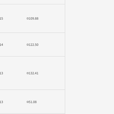
15
¤109.88
14
¤122.50
13
¤132.41
13
¤51.08