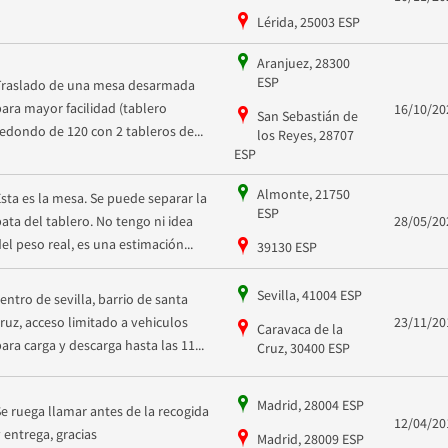
Lérida, 25003 ESP
Aranjuez, 28300
ESP
Traslado de una mesa desarmada
para mayor facilidad (tablero
16/10/20
San Sebastián de
redondo de 120 con 2 tableros de...
los Reyes, 28707
ESP
Almonte, 21750
Esta es la mesa. Se puede separar la
ESP
pata del tablero. No tengo ni idea
28/05/20
del peso real, es una estimación...
39130 ESP
Sevilla, 41004 ESP
centro de sevilla, barrio de santa
cruz, acceso limitado a vehiculos
23/11/20
Caravaca de la
para carga y descarga hasta las 11...
Cruz, 30400 ESP
Madrid, 28004 ESP
Se ruega llamar antes de la recogida
12/04/20
y entrega, gracias
Madrid, 28009 ESP