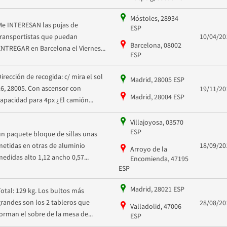
Móstoles, 28934
Me INTERESAN las pujas de
ESP
transportistas que puedan
10/04/20
Barcelona, 08002
ENTREGAR en Barcelona el Viernes...
ESP
Dirección de recogida: c/ mira el sol
Madrid, 28005 ESP
26, 28005. Con ascensor con
19/11/20
Madrid, 28004 ESP
capacidad para 4px ¿El camión...
Villajoyosa, 03570
ESP
un paquete bloque de sillas unas
metidas en otras de aluminio
18/09/20
Arroyo de la
medidas alto 1,12 ancho 0,57...
Encomienda, 47195
ESP
Madrid, 28021 ESP
Total: 129 kg. Los bultos más
grandes son los 2 tableros que
28/08/20
Valladolid, 47006
forman el sobre de la mesa de...
ESP