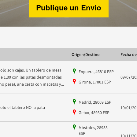
Publique un Envío
Origen/Destino
Fecha de
Solo son cajas. Un tablero de mesa
Enguera, 46810 ESP
de 1,80 con las patas desmontadas
09/07/20
Girona, 17001 ESP
(no pesa), una cesta con macetas y...
Madrid, 28009 ESP
Solo el tablero NO la pata
19/01/20
Getxo, 48930 ESP
Móstoles, 28933
ESP
10/11/20