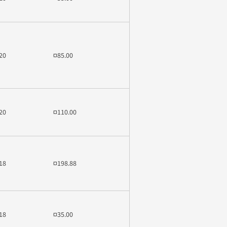
20
¤85.00
20
¤110.00
18
¤198.88
18
¤35.00