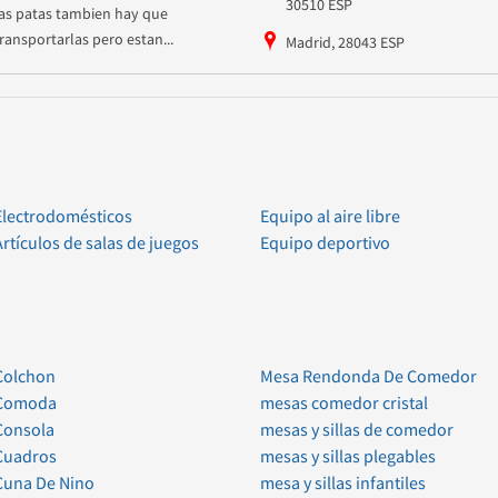
30510 ESP
las patas tambien hay que
transportarlas pero estan...
Madrid, 28043 ESP
Electrodomésticos
Equipo al aire libre
Artículos de salas de juegos
Equipo deportivo
Colchon
Mesa Rendonda De Comedor
Comoda
mesas comedor cristal
Consola
mesas y sillas de comedor
Cuadros
mesas y sillas plegables
Cuna De Nino
mesa y sillas infantiles