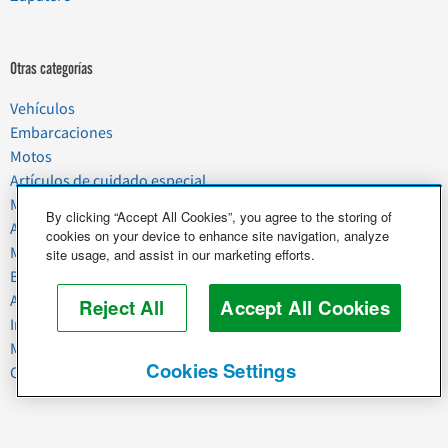
Otras categorías
Vehículos
Embarcaciones
Motos
Artículos de cuidado especial
Mudanzas
By clicking “Accept All Cookies”, you agree to the storing of
Artículos del hogar
cookies on your device to enhance site navigation, analyze
Mascotas
site usage, and assist in our marketing efforts.
Basura y chatarra
Alimentos y agricultura
Reject All
Accept All Cookies
Industria y negocios
Maquinaria pesada
Cookies Settings
Caballos y ganado