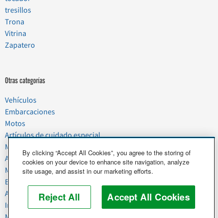
tresillos
Trona
Vitrina
Zapatero
Otras categorías
Vehículos
Embarcaciones
Motos
Artículos de cuidado especial
Mudanzas
By clicking “Accept All Cookies”, you agree to the storing of
Artículos del hogar
cookies on your device to enhance site navigation, analyze
Mascotas
site usage, and assist in our marketing efforts.
Basura y chatarra
Alimentos y agricultura
Reject All
Accept All Cookies
Industria y negocios
Maquinaria pesada