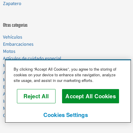
Zapatero
Otras categorías
Vehículos
Embarcaciones
Motos
Artículos de cuidado especial
Mudanzas
By clicking “Accept All Cookies”, you agree to the storing of
Artículos del hogar
cookies on your device to enhance site navigation, analyze
Mascotas
site usage, and assist in our marketing efforts.
Basura y chatarra
Alimentos y agricultura
Reject All
Accept All Cookies
Industria y negocios
Maquinaria pesada
Cookies Settings
Caballos y ganado