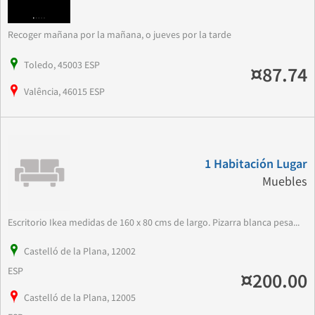
Recoger mañana por la mañana, o jueves por la tarde
Toledo, 45003 ESP
¤87.74
Valência, 46015 ESP
1 Habitación Lugar
Muebles
Escritorio Ikea medidas de 160 x 80 cms de largo. Pizarra blanca pesa...
Castelló de la Plana, 12002
ESP
¤200.00
Castelló de la Plana, 12005