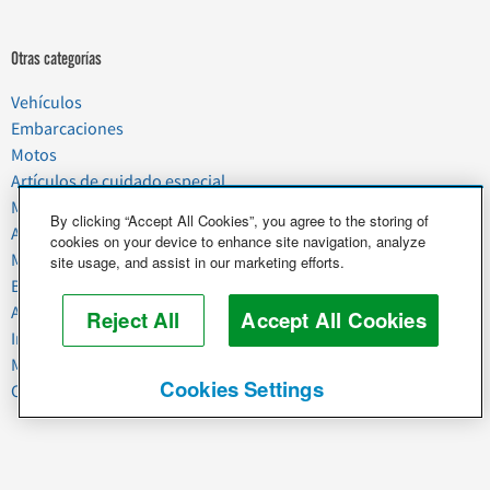
Otras categorías
Vehículos
Embarcaciones
Motos
Artículos de cuidado especial
Mudanzas
By clicking “Accept All Cookies”, you agree to the storing of
Artículos del hogar
cookies on your device to enhance site navigation, analyze
Mascotas
site usage, and assist in our marketing efforts.
Basura y chatarra
Alimentos y agricultura
Reject All
Accept All Cookies
Industria y negocios
Maquinaria pesada
Cookies Settings
Caballos y ganado