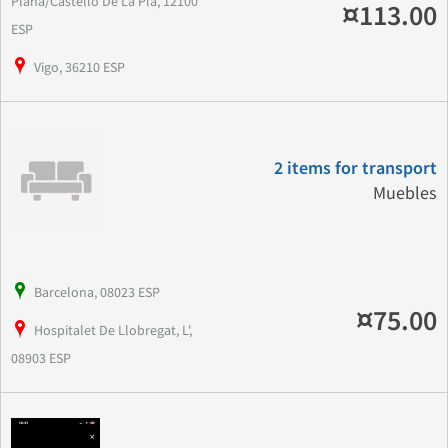
Plana/Castello De La Pla, 12100
¤113.00
ESP
Vigo, 36210 ESP
2 items for transport
Muebles
Barcelona, 08023 ESP
¤75.00
Hospitalet De Llobregat, L',
08903 ESP