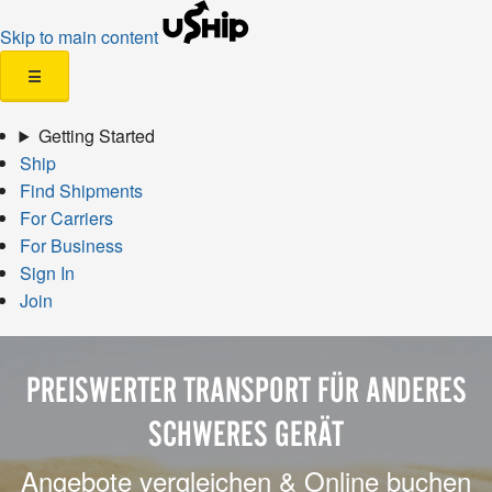
Skip to main content
☰
Getting Started
Ship
Find Shipments
For Carriers
For Business
Sign In
Join
PREISWERTER TRANSPORT FÜR ANDERES
SCHWERES GERÄT
Angebote vergleichen & Online buchen