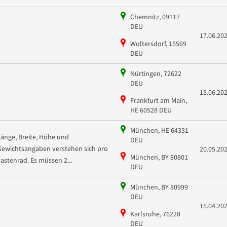
Chemnitz, 09117
DEU
17.06.20
Woltersdorf, 15569
DEU
Nürtingen, 72622
DEU
15.06.20
Frankfurt am Main,
HE 60528 DEU
München, HE 64331
Länge, Breite, Höhe und
DEU
Gewichtsangaben verstehen sich pro
20.05.20
München, BY 80801
Lastenrad. Es müssen 2...
DEU
München, BY 80999
DEU
15.04.20
Karlsruhe, 76228
DEU