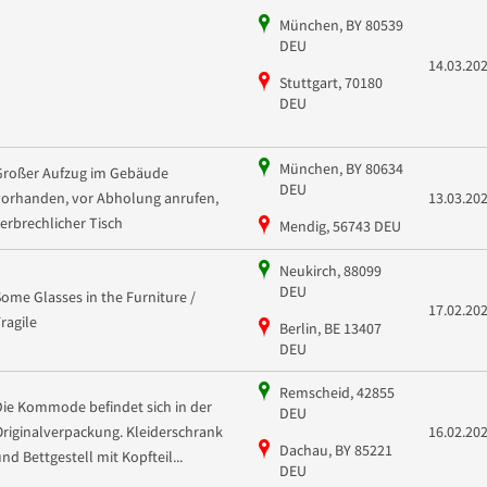
München, BY 80539
DEU
14.03.20
Stuttgart, 70180
DEU
München, BY 80634
Großer Aufzug im Gebäude
DEU
vorhanden, vor Abholung anrufen,
13.03.20
zerbrechlicher Tisch
Mendig, 56743 DEU
Neukirch, 88099
DEU
Some Glasses in the Furniture /
17.02.20
Fragile
Berlin, BE 13407
DEU
Remscheid, 42855
Die Kommode befindet sich in der
DEU
Originalverpackung. Kleiderschrank
16.02.20
Dachau, BY 85221
und Bettgestell mit Kopfteil...
DEU