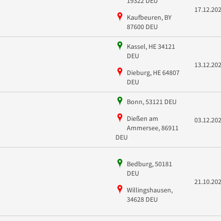
19322 DEU
17.12.20
Kaufbeuren, BY
87600 DEU
Kassel, HE 34121
DEU
13.12.20
Dieburg, HE 64807
DEU
Bonn, 53121 DEU
Dießen am
03.12.20
Ammersee, 86911
DEU
Bedburg, 50181
DEU
21.10.20
Willingshausen,
34628 DEU