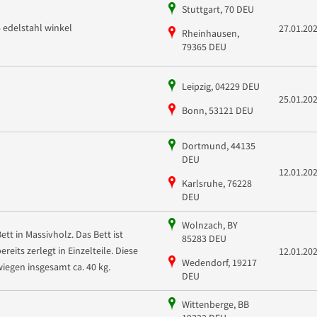
Stuttgart, 70 DEU
5 edelstahl winkel
27.01.20
Rheinhausen,
79365 DEU
Leipzig, 04229 DEU
25.01.20
Bonn, 53121 DEU
Dortmund, 44135
DEU
12.01.20
Karlsruhe, 76228
DEU
Wolnzach, BY
Bett in Massivholz. Das Bett ist
85283 DEU
ereits zerlegt in Einzelteile. Diese
12.01.20
Wedendorf, 19217
wiegen insgesamt ca. 40 kg.
DEU
Wittenberge, BB