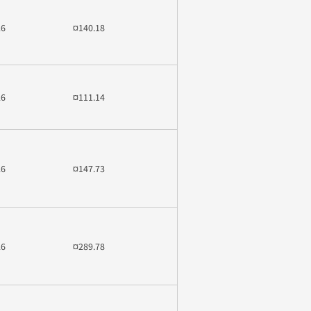
26
¤140.18
26
¤111.14
26
¤147.73
26
¤289.78