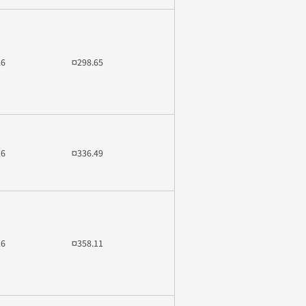
26
¤298.65
26
¤336.49
26
¤358.11