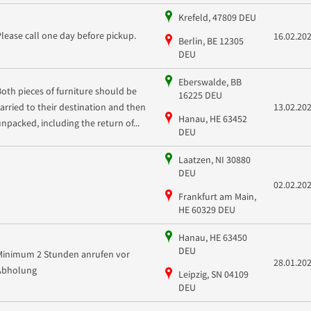
Krefeld, 47809 DEU
Please call one day before pickup.
16.02.20
Berlin, BE 12305
DEU
Eberswalde, BB
Both pieces of furniture should be
16225 DEU
carried to their destination and then
13.02.20
Hanau, HE 63452
unpacked, including the return of...
DEU
Laatzen, NI 30880
DEU
02.02.20
Frankfurt am Main,
HE 60329 DEU
Hanau, HE 63450
DEU
Minimum 2 Stunden anrufen vor
28.01.20
Abholung
Leipzig, SN 04109
DEU