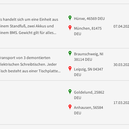
Hünxe, 46569 DEU
Es handelt sich um eine Einheit aus
einem Standfuß, zwei Akkus und
07.04.20
München, 81475
einem BMS. Gewicht gilt für alles...
DEU
Braunschweig, NI
Transport von 3 demontierten
38114 DEU
elektrischen Schreibtischen. Jeder
30.03.20
Leipzig, SN 04347
Tisch besteht aus einer Tischplatte...
DEU
Goldelund, 25862
DEU
17.03.20
Anhausen, 56584
DEU