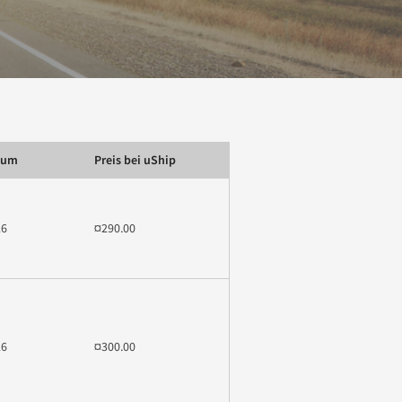
tum
Preis bei uShip
26
¤290.00
26
¤300.00