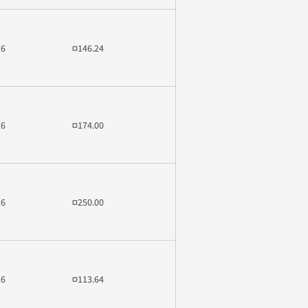
26
¤146.24
26
¤174.00
26
¤250.00
26
¤113.64