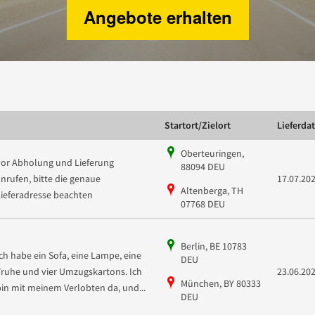
Angebote erhalten
Startort/Zielort
Lieferda
Oberteuringen,
vor Abholung und Lieferung
88094 DEU
anrufen, bitte die genaue
17.07.20
Altenberga, TH
Lieferadresse beachten
07768 DEU
Berlin, BE 10783
Ich habe ein Sofa, eine Lampe, eine
DEU
Truhe und vier Umzugskartons. Ich
23.06.20
München, BY 80333
bin mit meinem Verlobten da, und...
DEU