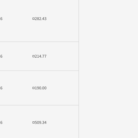
26
¤282.43
26
¤214.77
26
¤190.00
26
¤509.34