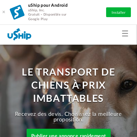
uShip pour Android
uShip, Inc.
×
Installer
Gratuit - Disponible sur
Google Play
LE TRANSPORT DE
CHIENS À PRIX
IMBATTABLES
Recevez des devis. Choisissez la meilleure
proposition.
Publier une annonce rapidement