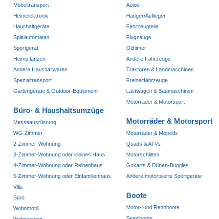
Möbeltransport
Autos
Heimelektronik
Hänger/Auflieger
Haushaltgeräte
Fahrzeugteile
Spielautomaten
Flugzeuge
Sportgerät
Oldtimer
Heimpflanzen
Andere Fahrzeuge
Andere Haushaltwaren
Traktoren & Landmaschinen
Spezialtransport
Freizeitfahrzeuge
Gartengeräte & Outdoor-Equipment
Lastwagen & Baumaschinen
Motorräder & Motorsport
Büro- & Haushaltsumzüge
Motorräder & Motorsport
Messeausrüstung
WG-Zimmer
Motorräder & Mopeds
2-Zimmer-Wohnung
Quads & ATVs
3-Zimmer-Wohnung oder kleines Haus
Motorschlitten
4-Zimmer-Wohnung oder Reihenhaus
Gokarts & Dünen-Buggies
5-Zimmer-Wohnung oder Einfamilienhaus
Andere motorisierte Sportgeräte
Villa
Boote
Büro
Motor- und Rennboote
Wohnmobil
Segelboote