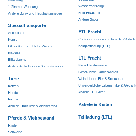
Wohnwagen
Wasserfahrzeuge
1-Zimmer-Wohnung
Boot Ersatzteile
Andere Büro- und Haushaltsumzüge
Andere Boote
Spezialtransporte
FTL Fracht
Antiquitäten
Container für den kombinierten Verkeh
Kunst
Komplettladung (FTL)
Glass & zerbrechliche Waren
Klaviere
LTL Fracht
Billiardtische
Neue Handelswaren
Andere Artikel für den Spezialtransport
Gebrauchte Handelswaren
Tiere
Wein, Liquor, Bier & Spirituosen
Unverderbliche Lebensmittel & Geträn
Katzen
Andere LTL Güter
Hunde
Fische
Pakete & Kisten
Andere, Haustiere & Viehbestand
Teilladung (LTL)
Pferde & Viehbestand
Rinder
Schweine