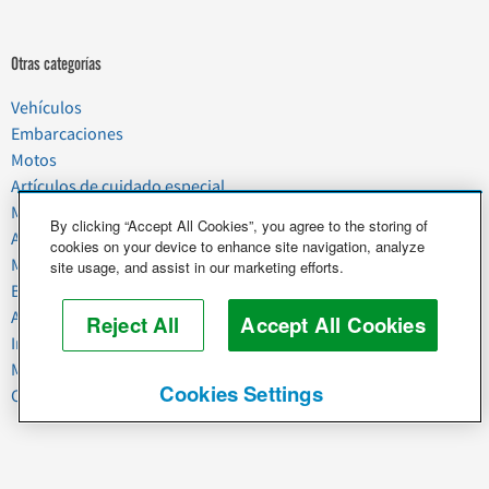
Otras categorías
Vehículos
Embarcaciones
Motos
Artículos de cuidado especial
Mudanzas
By clicking “Accept All Cookies”, you agree to the storing of
Artículos del hogar
cookies on your device to enhance site navigation, analyze
Mascotas
site usage, and assist in our marketing efforts.
Basura y chatarra
Alimentos y agricultura
Reject All
Accept All Cookies
Industria y negocios
Maquinaria pesada
Cookies Settings
Caballos y ganado