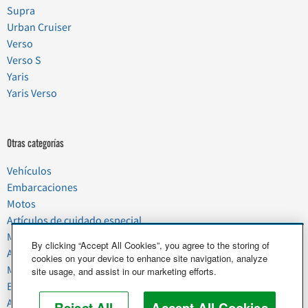
Supra
Urban Cruiser
Verso
Verso S
Yaris
Yaris Verso
Otras categorías
Vehículos
Embarcaciones
Motos
Artículos de cuidado especial
Mudanzas
By clicking “Accept All Cookies”, you agree to the storing of
Artículos del hogar
cookies on your device to enhance site navigation, analyze
Mascotas
site usage, and assist in our marketing efforts.
Basura y chatarra
Alimentos y agricultura
Reject All
Accept All Cookies