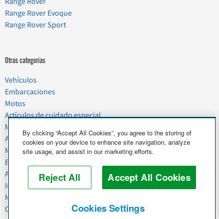
Range Rover
Range Rover Evoque
Range Rover Sport
Otras categorías
Vehículos
Embarcaciones
Motos
Artículos de cuidado especial
Mudanzas
By clicking “Accept All Cookies”, you agree to the storing of
Artículos del hogar
cookies on your device to enhance site navigation, analyze
Mascotas
site usage, and assist in our marketing efforts.
Basura y chatarra
Alimentos y agricultura
Reject All
Accept All Cookies
Industria y negocios
Maquinaria pesada
Cookies Settings
Caballos y ganado