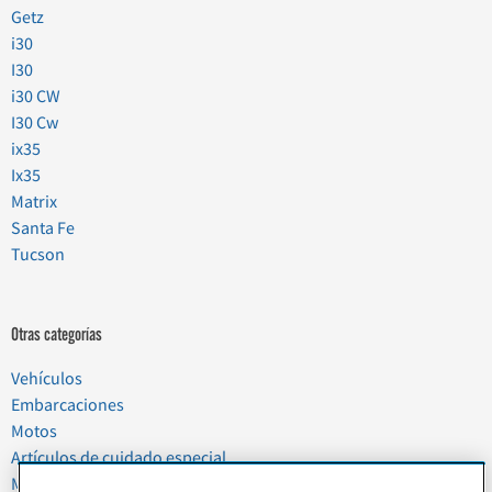
Getz
i30
I30
i30 CW
I30 Cw
ix35
Ix35
Matrix
Santa Fe
Tucson
Otras categorías
Vehículos
Embarcaciones
Motos
Artículos de cuidado especial
Mudanzas