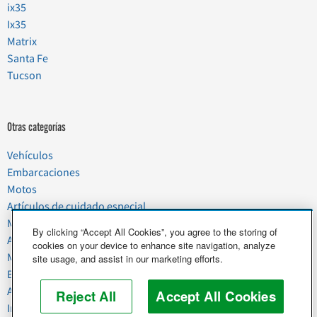
ix35
Ix35
Matrix
Santa Fe
Tucson
Otras categorías
Vehículos
Embarcaciones
Motos
Artículos de cuidado especial
Mudanzas
By clicking “Accept All Cookies”, you agree to the storing of
Artículos del hogar
cookies on your device to enhance site navigation, analyze
Mascotas
site usage, and assist in our marketing efforts.
Basura y chatarra
Alimentos y agricultura
Reject All
Accept All Cookies
Industria y negocios