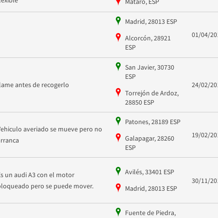
Mataró, ESP
Madrid, 28013 ESP
01/04/20
Alcorcón, 28921
ESP
San Javier, 30730
ESP
llame antes de recogerlo
24/02/20
Torrejón de Ardoz,
28850 ESP
Patones, 28189 ESP
Vehiculo averiado se mueve pero no
19/02/20
Galapagar, 28260
arranca
ESP
Avilés, 33401 ESP
Es un audi A3 con el motor
30/11/20
bloqueado pero se puede mover.
Madrid, 28013 ESP
Fuente de Piedra,