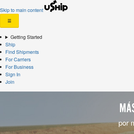
Skip to main content
☰
Getting Started
Ship
Find Shipments
For Carriers
For Business
Sign In
Join
MÁS
por 