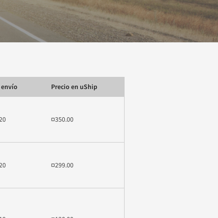
 envío
Precio en uShip
20
¤350.00
20
¤299.00