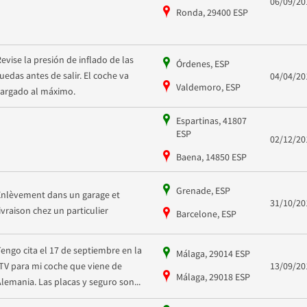
06/09/20
Ronda, 29400 ESP
Revise la presión de inflado de las
Órdenes, ESP
ruedas antes de salir. El coche va
04/04/20
Valdemoro, ESP
cargado al máximo.
Espartinas, 41807
ESP
02/12/20
Baena, 14850 ESP
Grenade, ESP
Enlèvement dans un garage et
31/10/20
livraison chez un particulier
Barcelone, ESP
Tengo cita el 17 de septiembre en la
Málaga, 29014 ESP
ITV para mi coche que viene de
13/09/20
Málaga, 29018 ESP
Alemania. Las placas y seguro son...