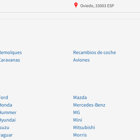
Oviedo, 33003 ESP
Remolques
Recambios de coche
Caravanas
Aviones
Ford
Mazda
Honda
Mercedes-Benz
Hummer
MG
Hyundai
Mini
Isuzu
Mitsubishi
Jaguar
Morris