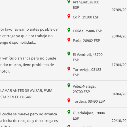
Aranjuez, 28300
ESP
07/09/20
Coín, 29100 ESP
Por favor avisar lo antes posible de
Lérida, 25006 ESP
la entrega ya que por trabajo no
20/04/20
Parla, 28982 ESP
tengo disponibilidad...
El Vendrell, 43700
El vehículo arranca pero no puede
ESP
andar mucho, tiene problema de
17/04/20
Torrevieja, 03183
motor.
ESP
Vélez-Málaga,
LLAMAR ANTES DE AVISAR, PARA
29700 ESP
04/04/20
ESTAR EN EL LUGAR
Tordera, 08490 ESP
Guadalajara, 19004
el coche se mueve pero no arranca
ESP
,la fecha de recojida y de entrega es
20/10/20
flexible