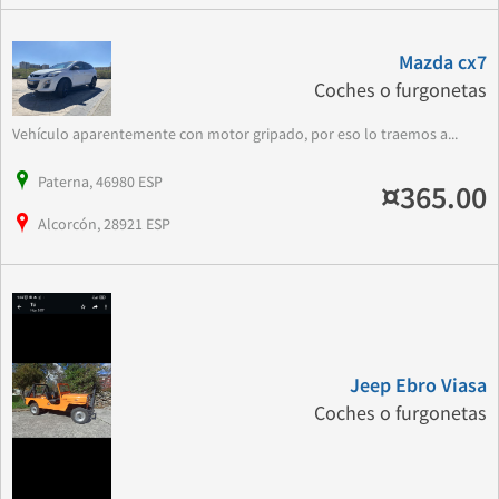
Mazda cx7
Coches o furgonetas
Vehículo aparentemente con motor gripado, por eso lo traemos a...
Paterna, 46980 ESP
¤365.00
Alcorcón, 28921 ESP
Jeep Ebro Viasa
Coches o furgonetas