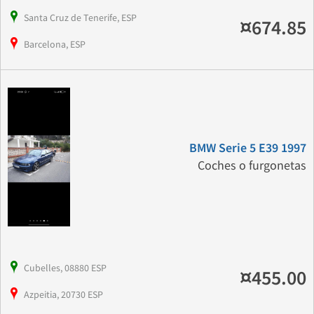
Santa Cruz de Tenerife, ESP
¤674.85
Barcelona, ESP
BMW Serie 5 E39 1997
Coches o furgonetas
Cubelles, 08880 ESP
¤455.00
Azpeitia, 20730 ESP